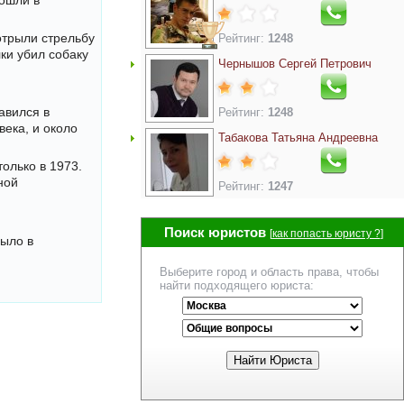
вошли в
отрыли стрельбу
Рейтинг:
1248
ки убил собаку
Чернышов Сергей Петрович
авился в
Рейтинг:
1248
века, и около
Табакова Татьяна Андреевна
олько в 1973.
ной
Рейтинг:
1247
Поиск юристов
[
как попасть юристу ?
]
было в
Выберите город и область права, чтобы
найти подходящего юриста: