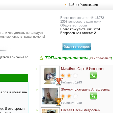
Войти / Регистрация
Всего пользователей:
18072
1307
вопросов в категории
Общие вопросы
Всего консультаций:
3554
ь, и что делать не следует -
Вопросов без ответа:
2
альные юристы рады помочь!
аться в онлайне со
ТОП-консультанты
как попасть ?
[
]
Михайлов Сергей Иванович
Рейтинг:
1249
Жежеря Екатерина Алексеевна
ался в убийстве
Рейтинг:
1248
р. В это время
Евсеев Евсей Федорович