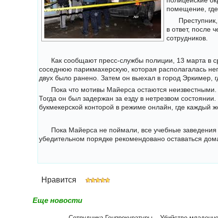
полицейские ок
помещение, где
Преступник,
в ответ, после
сотрудников.
Как сообщают пресс-службы полиции, 13 марта в ср
соседнюю парикмахерскую, которая располагалась непо
двух было ранено. Затем он выехал в город Эркимер, г
Пока что мотивы Майерса остаются неизвестными. 
Тогда он был задержан за езду в нетрезвом состоянии
букмекерской конторой в режиме онлайн, где каждый ж
Пока Майерса не поймали, все учебные заведения 
убедительном порядке рекомендовано оставаться дом
Нравится
Убийца 4 человек в США погиб при 
Еще новости
Рейтинг статьи:
97
% из
100
возможны
Сотрудника Генпрокуратуры ...
Убийство младенцев