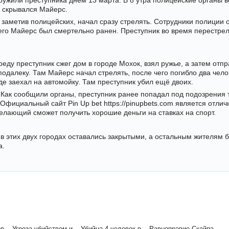
ружили преступника днём 13 марта. В 8 утра полицейские органы 
 скрывался Майерс.
 заметив полицейских, начал сразу стрелять. Сотрудники полиции 
 чего Майерс был смертельно ранен. Преступник во время перестрел
еду преступник сжег дом в городе Мохок, взял ружье, а затем отпр
далеку. Там Майерс начал стрелять, после чего погибло два чело
де заехал на автомойку. Там преступник убил ещё двоих.
Как сообщили органы, преступник ранее попадал под подозрения т
. Официальный сайт Pin Up bet
https://pinupbets.com
является отлич
елающий сможет получить хорошие деньги на ставках на спорт.
в этих двух городах оставались закрытыми, а остальным жителям 
а.
перестрелке
, автор —
Юридичні консультації
х. Голосов всего:
17
. Отзывов пользователей:
4
.
 ...
Угроза убийством и ...
Убийца 4 человек в ...
Равноправие Скайпа ...