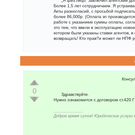
„Я физ.лицо. Заключил агентский 
Более 1,5 лет сотрудничаем. Я устраива
Акты разногласий, с просьбой подписат
более 86,000р. (Оплата зп производитс
работе с указанием суммы оплаты, сог
это тем, что ввели в эксплуатацию нов
котором были указаны ставки агентов, в
возвращать! Кто прав?и может ли НПФ ра
Консу
0
Здравствуйте.
Нужно ознакомится с договором ст.420 Г
______________
Доброе время суток! Юридические услуги 