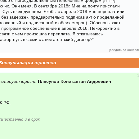
договор с Негосударственным Пенсионным фондом (НПФ)
ю их. Они меня. В сентябре 2018г. Мне на почту прислали
ь. Суть в следующем: Якобы с апреля 2018 мне переплатили
я без задержек, предварительно подписав акт о проделанной
ласованный и подписанный с обеих сторон). Обосновывают
ое программное обеспечение в апреле 2018. Некорректно в
 связи с чем произошла переплата. Я отказываюсь
сторгнуть в связи с этим агентский договор?“
[
следить за обновл
Консультация юристов
1
льтирует юрист:
Плясунов Константин Андреевич
К РФ.
качественно и в срок