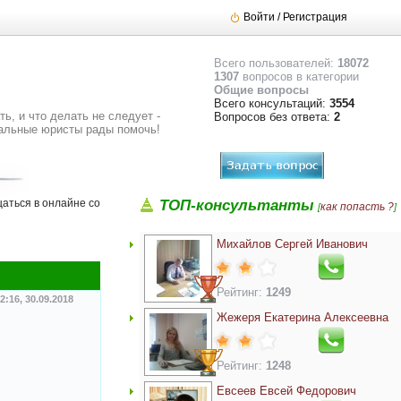
Войти / Регистрация
Всего пользователей:
18072
1307
вопросов в категории
Общие вопросы
Всего консультаций:
3554
ь, и что делать не следует -
Вопросов без ответа:
2
альные юристы рады помочь!
аться в онлайне со
ТОП-консультанты
как попасть ?
[
]
Михайлов Сергей Иванович
Рейтинг:
1249
2:16, 30.09.2018
Жежеря Екатерина Алексеевна
Рейтинг:
1248
Евсеев Евсей Федорович