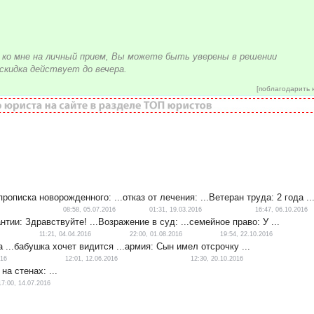
й ко мне на личный прием, Вы можете быть уверены в решении
скидка действует до вечера.
[
поблагодарить 
прописка новорожденного: ...
отказ от лечения: ...
Ветеран труда: 2 года ..
08:58, 05.07.2016
01:31, 19.03.2016
16:47, 06.10.2016
нтии: Здравствуйте! ...
Возражение в суд: ...
семейное право: У ...
11:21, 04.04.2016
22:00, 01.08.2016
19:54, 22.10.2016
 ...
бабушка хочет видится ...
армия: Сын имел отсрочку ...
016
12:01, 12.06.2016
12:30, 20.10.2016
на стенах: ...
17:00, 14.07.2016