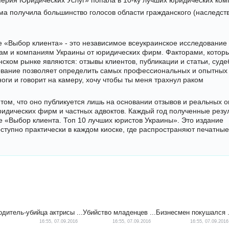
ерия Юридических Услуг» попала в 10-ку лучших юридических ком
а получила большинство голосов области гражданского (наследств
 «Выбор клиента» - это независимое всеукраинское исследование
ам и компаниям Украины от юридических фирм. Факторами, которы
ском рынке являются: отзывы клиентов, публикации и статьи, суде
ование позволяет определить самых профессиональных и опытных
оги и говорит на камеру,
хочу
чтобы ты меня трахнул раком
том, что оно публикуется лишь на основании отзывов и реальных 
ридических фирм и частных адвоктов. Каждый год полученные резу
 «Выбор клиента. Топ 10 лучших юристов Украины». Это издание
тупно практически в каждом киоске, где распространяют печатные
учших юридических фирм
, автор —
Юридичні консультації
. Голосов всего:
14
. Отзывов пользователей:
5
.
одитель-убийца актрисы ...
Убийство младенцев ...
Бизнесмен покушался .
16:55, 07.09.2016
16:55, 07.09.2016
16:55, 07.09.2016