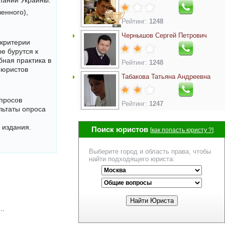
паний Украины.
енного),
Рейтинг:
1248
Чернышов Сергей Петрович
 критерии
е бурутся к
бная практика в
Рейтинг:
1248
 юристов
Табакова Татьяна Андреевна
опросов
Рейтинг:
1247
льтаты опроса
 издания.
Поиск юристов
[
как попасть юристу ?
]
Выберите город и область права, чтобы
найти подходящего юриста:
..