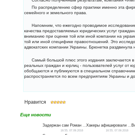
Согласно полученным результатам, компания «Имп
По распределению сфер практики именно эта фирм
семейного и земельного права.
Напомним, что ежегодно проводимое исследование
качества предоставляемых юридических услуг граждан
вниманию при оценке той или иной компании на украин
той или иной специфике правоотношений. Это исслед
адвокатских компании Украины. Брюнетка раздвинула н
Самый большой плюс этого издания заключается в 
реальных граждан и юрлиц - пользователей услуг от ю
обобщаются и публикуются в специальном справочнике
распространяется по всем предприятиям Украины и дос
Нравится
Компания вошла в состав ТОП-10 л
Еще новости
Рейтинг статьи:
99
% из
100
возможных
Задержан сам Роман ...
Хакеры афишировали ...
В
16:55, 07.09.2016
16:55, 07.09.2016