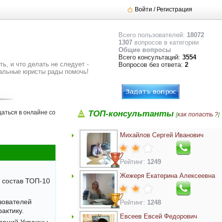
Войти / Регистрация
Всего пользователей:
18072
1307
вопросов в категории
Общие вопросы
Всего консультаций:
3554
ь, и что делать не следует -
Вопросов без ответа:
2
альные юристы рады помочь!
аться в онлайне со
ТОП-консультанты
как попасть ?
[
]
Михайлов Сергей Иванович
Рейтинг:
1249
Жежеря Екатерина Алексеевна
 состав ТОП-10
зователей
Рейтинг:
1248
актику.
Евсеев Евсей Федорович