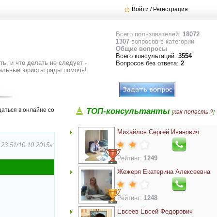
Войти / Регистрация
Всего пользователей:
18072
1307
вопросов в категории
Общие вопросы
Всего консультаций:
3554
ь, и что делать не следует -
Вопросов без ответа:
2
альные юристы рады помочь!
аться в онлайне со
ТОП-консультанты
как попасть ?
[
]
Михайлов Сергей Иванович
3:51/10.10.2015г.
Рейтинг:
1249
Жежеря Екатерина Алексеевна
Рейтинг:
1248
Евсеев Евсей Федорович