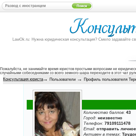
LawOk.ru: Нужна юридическая консультация? Смело задавайте свой
Пожалуйста, не занимайте время юристов простыми вопросами не юридическ
случайными собеседниками со всего земного шара переходите в этот
чат рул
→
→
Консультация юриста
Пользователи
Профиль пользователя Терн
Количество баллов
:
43
Город
:
неизвестно
Телефон
:
79109111478
Email
:
отправить лично
Активен в темах
:
Трудо