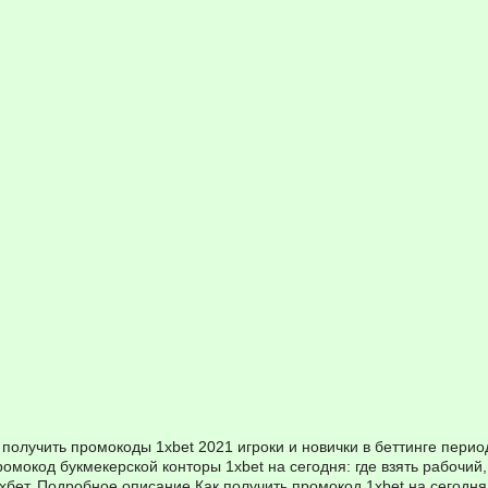
к получить
промокоды 1xbet 2021
игроки и новички в беттинге перио
мокод букмекерской конторы 1xbet на сегодня: где взять рабочий,
 1хбет. Подробное описание Как получить промокод 1xbet на сегодня