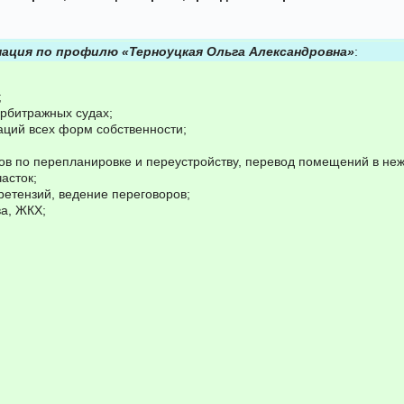
ация по профилю «Терноуцкая Ольга Александровна»
:
;
арбитражных судах;
заций всех форм собственности;
ов по перепланировке и переустройству, перевод помещений в не
асток;
ретензий, ведение переговоров;
а, ЖКХ;