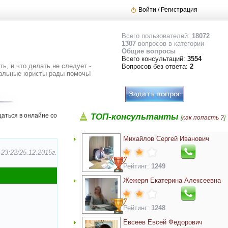
Войти / Регистрация
Всего пользователей:
18072
1307
вопросов в категории
Общие вопросы
Всего консультаций:
3554
ь, и что делать не следует -
Вопросов без ответа:
2
альные юристы рады помочь!
аться в онлайне со
ТОП-консультанты
как попасть ?
[
]
Михайлов Сергей Иванович
3:22/25.12.2015г.
Рейтинг:
1249
Жежеря Екатерина Алексеевна
Рейтинг:
1248
Евсеев Евсей Федорович