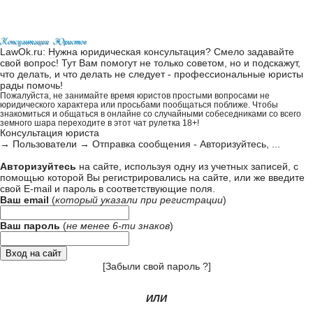
LawOk.ru: Нужна юридическая консультация? Смело задавайте
свой вопрос! Тут Вам помогут не только советом, но и подскажут,
что делать, и что делать не следует - профессиональные юристы
рады помочь!
Пожалуйста, не занимайте время юристов простыми вопросами не
юридического характера или просьбами пообщаться поближе. Чтобы
знакомиться и общаться в онлайне со случайными собеседниками со всего
земного шара переходите в этот
чат рулетка 18+
!
Консультация юриста
→
Пользователи
→
Отправка сообщения - Авторизуйтесь, ...
Авторизуйтесь
на сайте, используя одну из учетных записей, с
помощью которой Вы регистрировались на сайте, или же введите
свой
E-mail и пароль в соответствующие поля
.
Ваш email
(
который указали при
регистрации
)
Ваш пароль
(
не менее 6-ти знаков
)
[
Забыли свой пароль ?
]
ИЛИ