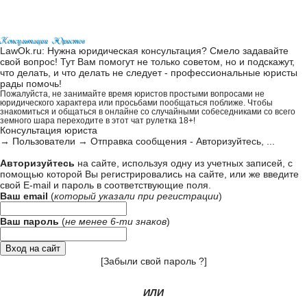
LawOk.ru: Нужна юридическая консультация? Смело задавайте
свой вопрос! Тут Вам помогут не только советом, но и подскажут,
что делать, и что делать не следует - профессиональные юристы
рады помочь!
Пожалуйста, не занимайте время юристов простыми вопросами не
юридического характера или просьбами пообщаться поближе. Чтобы
знакомиться и общаться в онлайне со случайными собеседниками со всего
земного шара переходите в этот
чат рулетка 18+
!
Консультация юриста
→
Пользователи
→
Отправка сообщения - Авторизуйтесь, ...
Авторизуйтесь
на сайте, используя одну из учетных записей, с
помощью которой Вы регистрировались на сайте, или же введите
свой
E-mail и пароль в соответствующие поля
.
Ваш email
(
который указали при
регистрации
)
Ваш пароль
(
не менее 6-ти знаков
)
[
Забыли свой пароль ?
]
ИЛИ