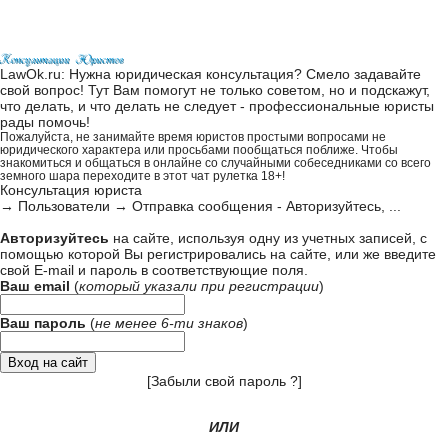
LawOk.ru: Нужна юридическая консультация? Смело задавайте
свой вопрос! Тут Вам помогут не только советом, но и подскажут,
что делать, и что делать не следует - профессиональные юристы
рады помочь!
Пожалуйста, не занимайте время юристов простыми вопросами не
юридического характера или просьбами пообщаться поближе. Чтобы
знакомиться и общаться в онлайне со случайными собеседниками со всего
земного шара переходите в этот
чат рулетка 18+
!
Консультация юриста
→
Пользователи
→
Отправка сообщения - Авторизуйтесь, ...
Авторизуйтесь
на сайте, используя одну из учетных записей, с
помощью которой Вы регистрировались на сайте, или же введите
свой
E-mail и пароль в соответствующие поля
.
Ваш email
(
который указали при
регистрации
)
Ваш пароль
(
не менее 6-ти знаков
)
[
Забыли свой пароль ?
]
ИЛИ