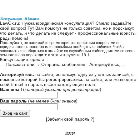
LawOk.ru: Нужна юридическая консультация? Смело задавайте
свой вопрос! Тут Вам помогут не только советом, но и подскажут,
что делать, и что делать не следует - профессиональные юристы
рады помочь!
Пожалуйста, не занимайте время юристов простыми вопросами не
юридического характера или просьбами пообщаться поближе. Чтобы
знакомиться и общаться в онлайне со случайными собеседниками со всего
земного шара переходите в этот
чат рулетка 18+
!
Консультация юриста
→
Пользователи
→
Отправка сообщения - Авторизуйтесь, ...
Авторизуйтесь
на сайте, используя одну из учетных записей, с
помощью которой Вы регистрировались на сайте, или же введите
свой
E-mail и пароль в соответствующие поля
.
Ваш email
(
который указали при
регистрации
)
Ваш пароль
(
не менее 6-ти знаков
)
[
Забыли свой пароль ?
]
ИЛИ