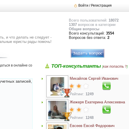
Войти / Регистрация
Всего пользователей:
18072
1307
вопросов в категории
Общие вопросы
Всего консультаций:
3554
ь, и что делать не следует -
Вопросов без ответа:
2
альные юристы рады помочь!
аться в онлайне со
ТОП-консультанты
как попасть ?
[
]
Михайлов Сергей Иванович
учетных записей,
Рейтинг:
1249
Жежеря Екатерина Алексеевна
Рейтинг:
1248
Евсеев Евсей Федорович