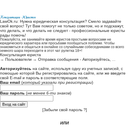
LawOk.ru: Нужна юридическая консультация? Смело задавайте
свой вопрос! Тут Вам помогут не только советом, но и подскажут,
что делать, и что делать не следует - профессиональные юристы
рады помочь!
Пожалуйста, не занимайте время юристов простыми вопросами не
юридического характера или просьбами пообщаться поближе. Чтобы
знакомиться и общаться в онлайне со случайными собеседниками со всего
земного шара переходите в этот
чат рулетка 18+
!
Консультация юриста
→
Пользователи
→
Отправка сообщения - Авторизуйтесь, ...
Авторизуйтесь
на сайте, используя одну из учетных записей, с
помощью которой Вы регистрировались на сайте, или же введите
свой
E-mail и пароль в соответствующие поля
.
Ваш email
(
который указали при
регистрации
)
Ваш пароль
(
не менее 6-ти знаков
)
[
Забыли свой пароль ?
]
ИЛИ