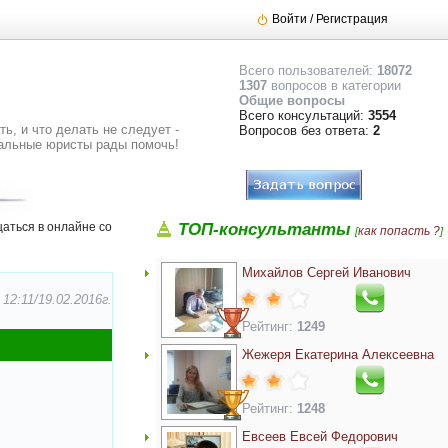
Войти / Регистрация
Всего пользователей:
18072
1307
вопросов в категории
Общие вопросы
Всего консультаций:
3554
ь, и что делать не следует -
Вопросов без ответа:
2
альные юристы рады помочь!
аться в онлайне со
ТОП-консультанты
как попасть ?
[
]
Михайлов Сергей Иванович
2:11/19.02.2016г.
Рейтинг:
1249
Жежеря Екатерина Алексеевна
Рейтинг:
1248
Евсеев Евсей Федорович