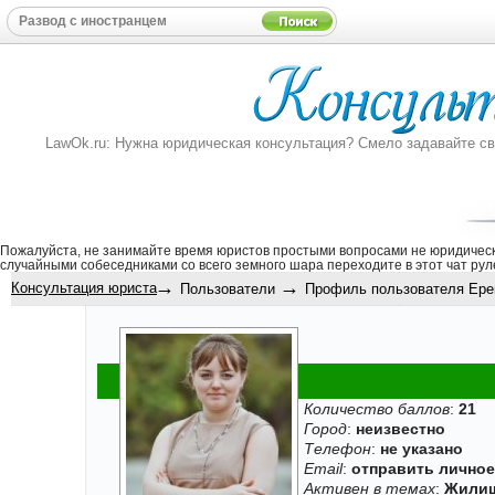
LawOk.ru: Нужна юридическая консультация? Смело задавайте свой
Пожалуйста, не занимайте время юристов простыми вопросами не юридическ
случайными собеседниками со всего земного шара переходите в этот
чат рул
→
→
Консультация юриста
Пользователи
Профиль пользователя Ерем
Количество баллов
:
21
Город
:
неизвестно
Телефон
:
не указано
Email
:
отправить лично
Активен в темах
:
Жилищ