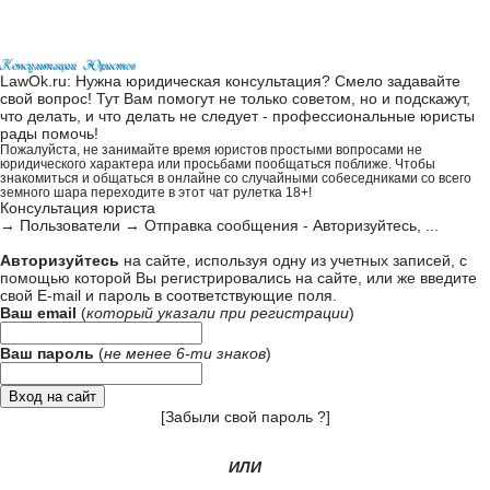
LawOk.ru: Нужна юридическая консультация? Смело задавайте
свой вопрос! Тут Вам помогут не только советом, но и подскажут,
что делать, и что делать не следует - профессиональные юристы
рады помочь!
Пожалуйста, не занимайте время юристов простыми вопросами не
юридического характера или просьбами пообщаться поближе. Чтобы
знакомиться и общаться в онлайне со случайными собеседниками со всего
земного шара переходите в этот
чат рулетка 18+
!
Консультация юриста
→
Пользователи
→
Отправка сообщения - Авторизуйтесь, ...
Авторизуйтесь
на сайте, используя одну из учетных записей, с
помощью которой Вы регистрировались на сайте, или же введите
свой
E-mail и пароль в соответствующие поля
.
Ваш email
(
который указали при
регистрации
)
Ваш пароль
(
не менее 6-ти знаков
)
[
Забыли свой пароль ?
]
ИЛИ