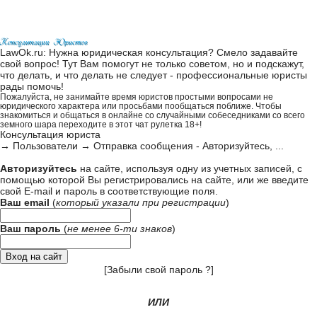
LawOk.ru: Нужна юридическая консультация? Смело задавайте
свой вопрос! Тут Вам помогут не только советом, но и подскажут,
что делать, и что делать не следует - профессиональные юристы
рады помочь!
Пожалуйста, не занимайте время юристов простыми вопросами не
юридического характера или просьбами пообщаться поближе. Чтобы
знакомиться и общаться в онлайне со случайными собеседниками со всего
земного шара переходите в этот
чат рулетка 18+
!
Консультация юриста
→
Пользователи
→
Отправка сообщения - Авторизуйтесь, ...
Авторизуйтесь
на сайте, используя одну из учетных записей, с
помощью которой Вы регистрировались на сайте, или же введите
свой
E-mail и пароль в соответствующие поля
.
Ваш email
(
который указали при
регистрации
)
Ваш пароль
(
не менее 6-ти знаков
)
[
Забыли свой пароль ?
]
ИЛИ