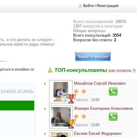
Войти / Регистрация
Всего пользователей:
18072
1307
вопросов в категории
Общие вопросы
Всего консультаций:
3554
ь, и что делать не следует -
Вопросов без ответа:
2
альные юристы рады помочь!
аться в онлайне со
ТОП-консультанты
как попасть ?
[
]
Михайлов Сергей Иванович
3:43/02.10.2015г.
Рейтинг:
1249
Жежеря Екатерина Алексеевна
Рейтинг:
1248
Евсеев Евсей Федорович