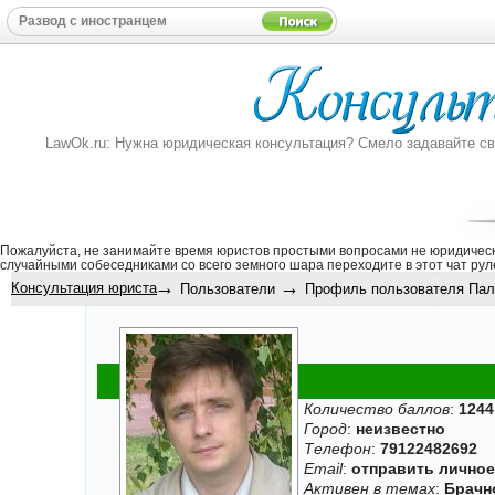
LawOk.ru: Нужна юридическая консультация? Смело задавайте свой
Пожалуйста, не занимайте время юристов простыми вопросами не юридическ
случайными собеседниками со всего земного шара переходите в этот
чат рул
→
→
Консультация юриста
Пользователи
Профиль пользователя Палк
Количество баллов
:
1244
Город
:
неизвестно
Телефон
:
79122482692
Email
:
отправить лично
Активен в темах
:
Брачн