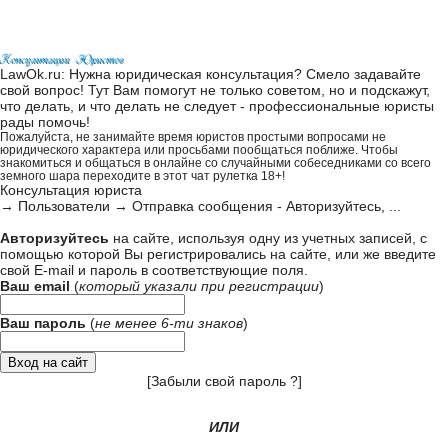
LawOk.ru: Нужна юридическая консультация? Смело задавайте
свой вопрос! Тут Вам помогут не только советом, но и подскажут,
что делать, и что делать не следует - профессиональные юристы
рады помочь!
Пожалуйста, не занимайте время юристов простыми вопросами не
юридического характера или просьбами пообщаться поближе. Чтобы
знакомиться и общаться в онлайне со случайными собеседниками со всего
земного шара переходите в этот
чат рулетка 18+
!
Консультация юриста
→
Пользователи
→
Отправка сообщения - Авторизуйтесь, ...
Авторизуйтесь
на сайте, используя одну из учетных записей, с
помощью которой Вы регистрировались на сайте, или же введите
свой
E-mail и пароль в соответствующие поля
.
Ваш email
(
который указали при
регистрации
)
Ваш пароль
(
не менее 6-ти знаков
)
[
Забыли свой пароль ?
]
ИЛИ