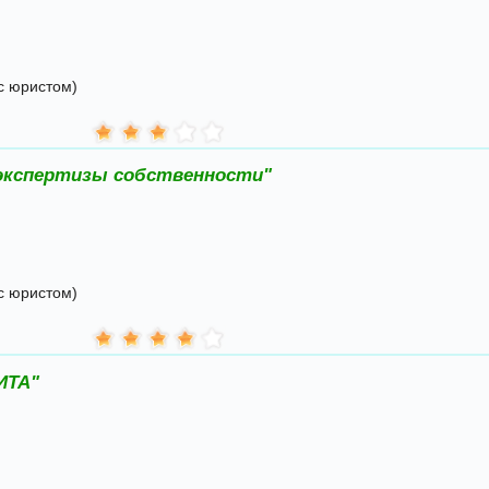
с юристом)
экспертизы собственности"
с юристом)
ИТА"