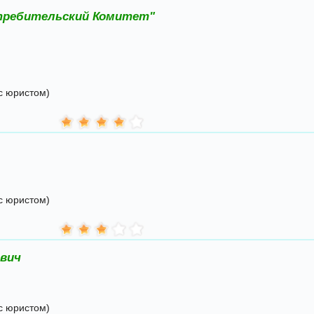
требительский Комитет"
с юристом)
с юристом)
евич
с юристом)