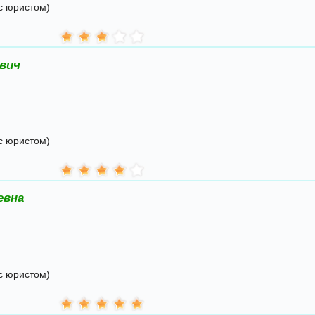
с юристом)
вич
с юристом)
евна
с юристом)