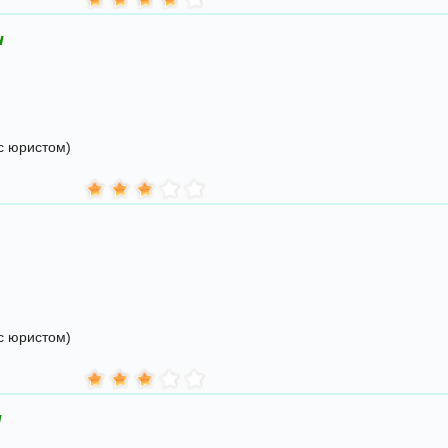
ч
с юристом)
с юристом)
ч