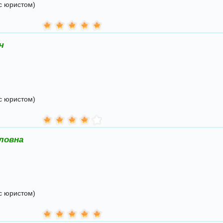
с юристом)
ч
с юристом)
ловна
с юристом)