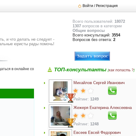
Войти / Регистрация
Всего пользователей:
18072
1307
вопросов в категории
Общие вопросы
Всего консультаций:
3554
ь, и что делать не следует -
Вопросов без ответа:
2
альные юристы рады помочь!
аться в онлайне со
ТОП-консультанты
как попасть ?
[
]
Михайлов Сергей Иванович
Рейтинг:
1249
Жежеря Екатерина Алексеевна
Рейтинг:
1248
Евсеев Евсей Федорович