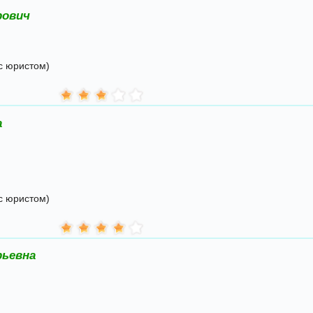
рович
с юристом)
а
с юристом)
рьевна