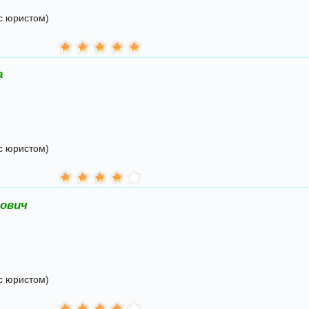
с юристом)
а
с юристом)
ович
с юристом)